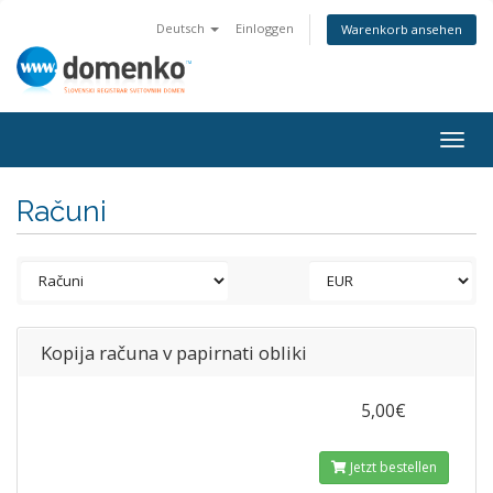
Deutsch
Einloggen
Warenkorb ansehen
Togg
navig
Računi
Kopija računa v papirnati obliki
5,00€
Jetzt bestellen