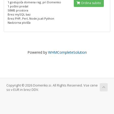
1 gostujoča domena reg. pri Domenko
Ordina subito
1 poštni predal
50MB prostora
Brez mySQL baz
Brez PHP, Perl, Node.js ali Python
Nadzorna plošča
Powered by
WHMCompleteSolution
Copyright © 2026 Domenko.si. All Rights Reserved. Vse cene
so v EUR in brez DDV.