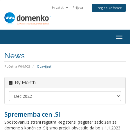
Hrvatski
Prijava
Pregled košarice
Togg
navig
News
Početna WHMCS
Obavijesti
By Month
Sprememba cen .SI
Spoštovani.Iz strani registra Register.si (register zadolžen za
domene s končnico .SI) smo prejeli obvestilo da bo s 1.1.2023