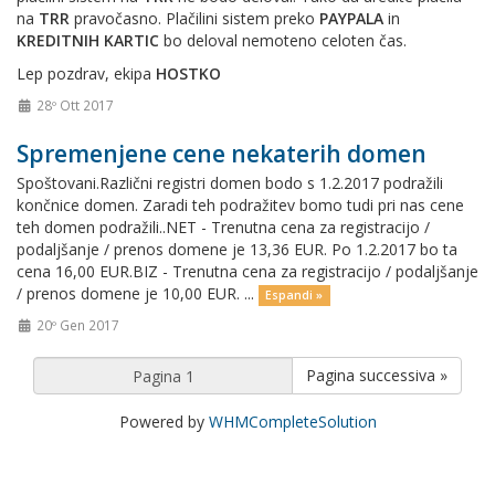
na
TRR
pravočasno. Plačilini sistem preko
PAYPALA
in
KREDITNIH KARTIC
bo deloval nemoteno celoten čas.
Lep pozdrav, ekipa
HOSTKO
28º Ott 2017
Spremenjene cene nekaterih domen
Spoštovani.Različni registri domen bodo s 1.2.2017 podražili
končnice domen. Zaradi teh podražitev bomo tudi pri nas cene
teh domen podražili..NET - Trenutna cena za registracijo /
podaljšanje / prenos domene je 13,36 EUR. Po 1.2.2017 bo ta
cena 16,00 EUR.BIZ - Trenutna cena za registracijo / podaljšanje
/ prenos domene je 10,00 EUR. ...
Espandi »
20º Gen 2017
Pagina successiva »
Powered by
WHMCompleteSolution