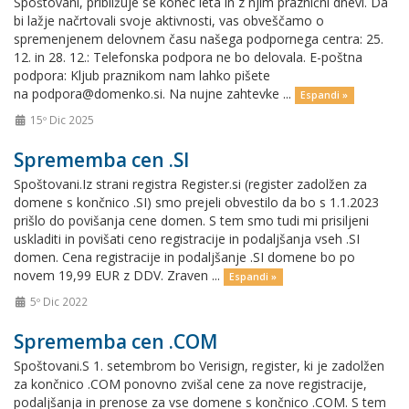
Spoštovani, približuje se konec leta in z njim praznični dnevi. Da
bi lažje načrtovali svoje aktivnosti, vas obveščamo o
spremenjenem delovnem času našega podpornega centra: 25.
12. in 28. 12.: Telefonska podpora ne bo delovala. E-poštna
podpora: Kljub praznikom nam lahko pišete
na podpora@domenko.si. Na nujne zahtevke ...
Espandi »
15º Dic 2025
Sprememba cen .SI
Spoštovani.Iz strani registra Register.si (register zadolžen za
domene s končnico .SI) smo prejeli obvestilo da bo s 1.1.2023
prišlo do povišanja cene domen. S tem smo tudi mi prisiljeni
uskladiti in povišati ceno registracije in podaljšanja vseh .SI
domen. Cena registracije in podaljšanje .SI domene bo po
novem 19,99 EUR z DDV. Zraven ...
Espandi »
5º Dic 2022
Sprememba cen .COM
Spoštovani.S 1. setembrom bo Verisign, register, ki je zadolžen
za končnico .COM ponovno zvišal cene za nove registracije,
podaljšanja in prenose za vse domene s končnico .COM. S tem