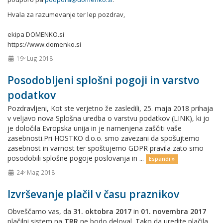
Hvala za razumevanje ter lep pozdrav,
ekipa DOMENKO.si
https://www.domenko.si
19º Lug 2018
Posodobljeni splošni pogoji in varstvo
podatkov
Pozdravljeni, Kot ste verjetno že zasledili, 25. maja 2018 prihaja
v veljavo nova Splošna uredba o varstvu podatkov (LINK), ki jo
je določila Evropska unija in je namenjena zaščiti vaše
zasebnosti.Pri HOSTKO d.o.o. smo zavezani da spošujtemo
zasebnost in varnost ter spoštujemo GDPR pravila zato smo
posodobili splošne pogoje poslovanja in ...
Espandi »
24º Mag 2018
Izvrševanje plačil v času praznikov
Obveščamo vas, da
31. oktobra 2017
in
01. novembra 2017
plačilni sistem na
TRR
ne bodo deloval. Tako da uredite plačila