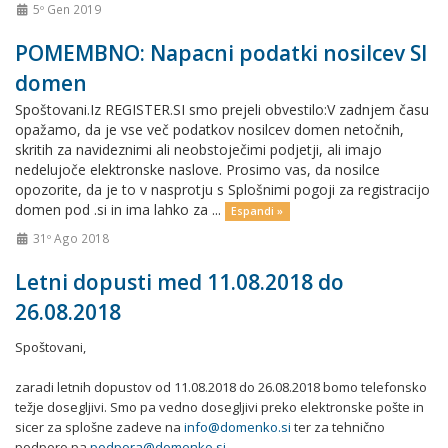
5º Gen 2019
POMEMBNO: Napacni podatki nosilcev SI
domen
Spoštovani.Iz REGISTER.SI smo prejeli obvestilo:V zadnjem času
opažamo, da je vse več podatkov nosilcev domen netočnih,
skritih za navideznimi ali neobstoječimi podjetji, ali imajo
nedelujoče elektronske naslove. Prosimo vas, da nosilce
opozorite, da je to v nasprotju s Splošnimi pogoji za registracijo
domen pod .si in ima lahko za ...
Espandi »
31º Ago 2018
Letni dopusti med 11.08.2018 do
26.08.2018
Spoštovani,
zaradi letnih dopustov od 11.08.2018 do 26.08.2018 bomo telefonsko
težje dosegljivi. Smo pa vedno dosegljivi preko elektronske pošte in
sicer za splošne zadeve na
info@domenko.si
ter za tehnično
podporo pa
podpora@domenko.si
.