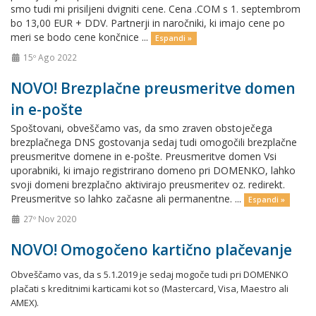
smo tudi mi prisiljeni dvigniti cene. Cena .COM s 1. septembrom
bo 13,00 EUR + DDV. Partnerji in naročniki, ki imajo cene po
meri se bodo cene končnice ...
Espandi »
15º Ago 2022
NOVO! Brezplačne preusmeritve domen
in e-pošte
Spoštovani, obveščamo vas, da smo zraven obstoječega
brezplačnega DNS gostovanja sedaj tudi omogočili brezplačne
preusmeritve domene in e-pošte. Preusmeritve domen Vsi
uporabniki, ki imajo registrirano domeno pri DOMENKO, lahko
svoji domeni brezplačno aktivirajo preusmeritev oz. redirekt.
Preusmeritve so lahko začasne ali permanentne. ...
Espandi »
27º Nov 2020
NOVO! Omogočeno kartično plačevanje
Obveščamo vas, da s 5.1.2019 je sedaj mogoče tudi pri DOMENKO
plačati s kreditnimi karticami kot so (Mastercard, Visa, Maestro ali
AMEX).