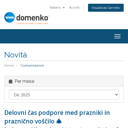
Italiano
Accedi
Visualizza Carrello
Togg
navig
Novità
Home
Comunicazioni
Per mese
Delovni čas podpore med prazniki in
praznično voščilo 🎄