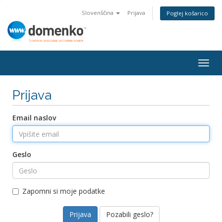
Slovenščina
Prijava
Poglej košarico
Togg
navig
Prijava
Email naslov
Geslo
Zapomni si moje podatke
Pozabili geslo?